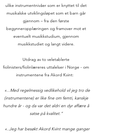
ulike instrumentnivåer som er knyttet til det
musikalske utviklingsløpet som et barn går
gjennom – fra den første
begynneropplæringen og framover mot et
eventuelt musikkstudium, gjennom
musikkstudiet og langt videre.
Utdrag av to veletablerte
fiolinisters/fiolinlæreres uttalelser i Norge - om
instrumentene fra Akord Kvint:
«...Med regelmessig vedlikehold vil jeg tro de
(instrumentene) er like fine om femti, kanskje
hundre år - og da var det aldri en dyr affære å
satse på kvalitet.”
«..Jeg har besøkt Akord Kvint mange ganger